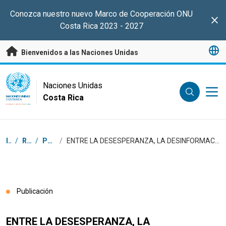
Saltar a contenido principal
Conozca nuestro nuevo Marco de Cooperación ONU
Clo
Costa Rica 2023 - 2027
Bienvenidos a las Naciones Unidas
UN Logo
Naciones Unidas
Costa Rica
NACIONES UNIDAS
COSTA RICA
Coordenadas dentro de la ruta de navegación
Inicio
/
Recursos
/
Publicaciones
/
ENTRE LA DESESPERANZA, LA DESINFORMACIÓN Y LA DESCONFIANZA: ANÁLISIS DE INTENCIONES, SENTIMIENTOS Y MOTIVACIONES DE CARA AL PROCESO ELECTORAL 2026
Publicación
ENTRE LA DESESPERANZA, LA