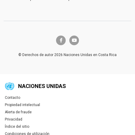
facebook-f
youtube
© Derechos de autor 2026 Naciones Unidas en Costa Rica
NACIONES UNIDAS
Contacto
Global U.N. menu
Propiedad intelectual
Alerta de fraude
Privacidad
Índice del sitio
Condiciones de utilización