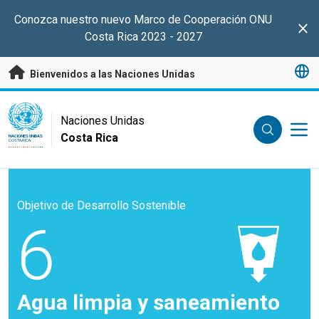
Saltar a contenido principal
Conozca nuestro nuevo Marco de Cooperación ONU
Clo
Costa Rica 2023 - 2027
Bienvenidos a las Naciones Unidas
UN Logo
Naciones Unidas
Costa Rica
NACIONES UNIDAS
COSTA RICA
Objetivo de Desarrollo Sostenible
6
Agua limpia y saneamiento